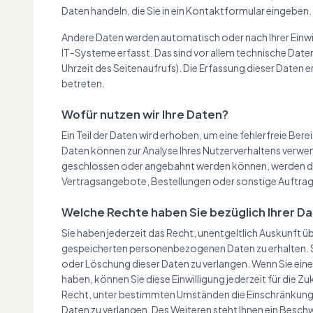
Daten handeln, die Sie in ein Kontaktformular eingeben.
Andere Daten werden automatisch oder nach Ihrer Einwi
IT-Systeme erfasst. Das sind vor allem technische Date
Uhrzeit des Seitenaufrufs). Die Erfassung dieser Daten 
betreten.
Wofür nutzen wir Ihre Daten?
Ein Teil der Daten wird erhoben, um eine fehlerfreie Ber
Daten können zur Analyse Ihres Nutzerverhaltens verwe
geschlossen oder angebahnt werden können, werden di
Vertragsangebote, Bestellungen oder sonstige Auftrag
Welche Rechte haben Sie bezüglich Ihrer D
Sie haben jederzeit das Recht, unentgeltlich Auskunft 
gespeicherten personenbezogenen Daten zu erhalten. S
oder Löschung dieser Daten zu verlangen. Wenn Sie eine 
haben, können Sie diese Einwilligung jederzeit für die 
Recht, unter bestimmten Umständen die Einschränkung
Daten zu verlangen. Des Weiteren steht Ihnen ein Besch