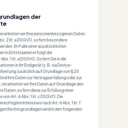
grundlagen der
ite
, verarbeiten wir Ihre personenbezogenen Daten
 Abs. 2 lit. a DSGVO, sofern besondere
erden. Im Falle einer ausdrücklichen
n in Drittstaaten erfolgt die
s. 1 lit. a DSGVO. Sofern Sie in die
ionen in Ihr Endgerät (z. B. via Device-
rarbeitung zusätzlich auf Grundlage von § 25
 Sind Ihre Daten zur Vertragserfüllung oder zur
verarbeiten wir Ihre Daten auf Grundlage des
hre Daten, sofern diese zur Erfüllung einer
 von Art. 6 Abs. 1 lit. c DSGVO. Die
chtigten Interesses nach Art. 6 Abs. 1 lit. f
ägigen Rechtsgrundlagen wird in den folgenden