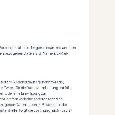
e Person, die allein oder gemeinsam mit anderen
nenbezogenen Daten (z. B. Namen, E-Mail-
eziellere Speicherdauer genannt wurde,
er Zweck für die Datenverarbeitung entfällt.
n oder eine Einwilligung zur
ht, sofern wir keine anderen rechtlich
ezogenen Daten haben (z. B. steuer- oder
nten Fall erfolgt die Löschung nach Fortfall