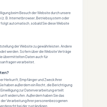
lligung beim Besuch der Website durch unsere
n (z. B. Internetbrowser, Betriebssystem oder
erfolgt automatisch, sobald Sie diese Website
eitstellung der Website zu gewährleisten. Andere
ndet werden. Sofern über die Website Verträge
e übermittelten Daten auch für
sanfragen verarbeitet.
aten?
über Herkunft, Empfänger und Zweck Ihrer
ie haben außerdem ein Recht, die Berichtigung
Einwilligung zur Datenverarbeitung erteilt
Zukunft widerrufen. Außerdem haben Sie das
 der Verarbeitung Ihrer personenbezogenen
werderecht bei der zuständigen