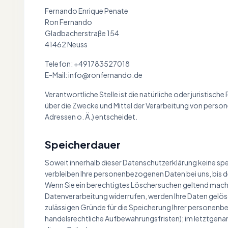
Fernando Enrique Penate
Ron Fernando
Gladbacherstraße 154
41462 Neuss
Telefon: +491783527018
E-Mail: info@ronfernando.de
Verantwortliche Stelle ist die natürliche oder juristisch
über die Zwecke und Mittel der Verarbeitung von perso
Adressen o. Ä.) entscheidet.
Speicherdauer
Soweit innerhalb dieser Datenschutzerklärung keine sp
verbleiben Ihre personenbezogenen Daten bei uns, bis d
Wenn Sie ein berechtigtes Löschersuchen geltend mache
Datenverarbeitung widerrufen, werden Ihre Daten gelösc
zulässigen Gründe für die Speicherung Ihrer personenb
handelsrechtliche Aufbewahrungsfristen); im letztgenan