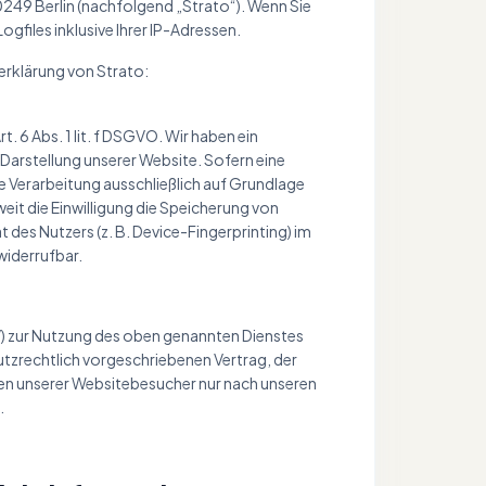
0249 Berlin (nachfolgend „Strato“). Wenn Sie
gfiles inklusive Ihrer IP-Adressen.
rklärung von Strato:
. 6 Abs. 1 lit. f DSGVO. Wir haben ein
 Darstellung unserer Website. Sofern eine
e Verarbeitung ausschließlich auf Grundlage
weit die Einwilligung die Speicherung von
des Nutzers (z. B. Device-Fingerprinting) im
widerrufbar.
V) zur Nutzung des oben genannten Dienstes
utzrechtlich vorgeschriebenen Vertrag, der
en unserer Websitebesucher nur nach unseren
.