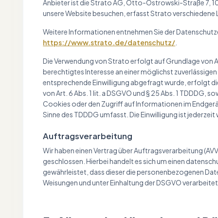
Anbieter ist die Strato AG, Otto-Ostrowski-Straße 7, 1
unsere Website besuchen, erfasst Strato verschiedene Lo
Weitere Informationen entnehmen Sie der Datenschutze
https://www.strato.de/datenschutz/
.
Die Verwendung von Strato erfolgt auf Grundlage von Art
berechtigtes Interesse an einer möglichst zuverlässigen
entsprechende Einwilligung abgefragt wurde, erfolgt di
von Art. 6 Abs. 1 lit. a DSGVO und § 25 Abs. 1 TDDDG, so
Cookies oder den Zugriff auf Informationen im Endgerät 
Sinne des TDDDG umfasst. Die Einwilligung ist jederzeit 
Auftragsverarbeitung
Wir haben einen Vertrag über Auftragsverarbeitung (AV
geschlossen. Hierbei handelt es sich um einen datensch
gewährleistet, dass dieser die personenbezogenen Dat
Weisungen und unter Einhaltung der DSGVO verarbeitet