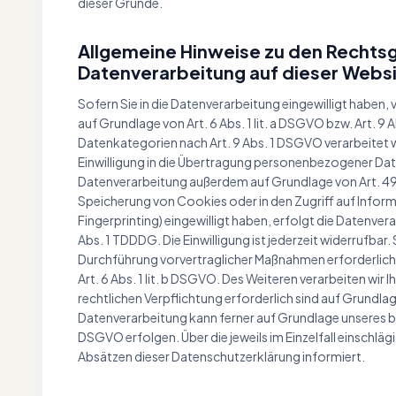
dieser Gründe.
Allgemeine Hinweise zu den Rechts
Datenverarbeitung auf dieser Webs
Sofern Sie in die Datenverarbeitung eingewilligt haben
auf Grundlage von Art. 6 Abs. 1 lit. a DSGVO bzw. Art. 9
Datenkategorien nach Art. 9 Abs. 1 DSGVO verarbeitet w
Einwilligung in die Übertragung personenbezogener Date
Datenverarbeitung außerdem auf Grundlage von Art. 49 Ab
Speicherung von Cookies oder in den Zugriff auf Informat
Fingerprinting) eingewilligt haben, erfolgt die Datenve
Abs. 1 TDDDG. Die Einwilligung ist jederzeit widerrufbar.
Durchführung vorvertraglicher Maßnahmen erforderlich, 
Art. 6 Abs. 1 lit. b DSGVO. Des Weiteren verarbeiten wir I
rechtlichen Verpflichtung erforderlich sind auf Grundlage
Datenverarbeitung kann ferner auf Grundlage unseres bere
DSGVO erfolgen. Über die jeweils im Einzelfall einschl
Absätzen dieser Datenschutzerklärung informiert.