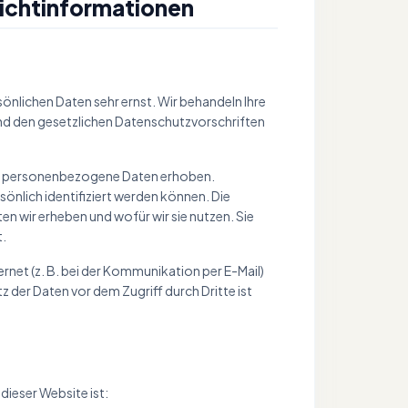
icht­informationen
sönlichen Daten sehr ernst. Wir behandeln Ihre
d den gesetzlichen Datenschutzvorschriften
ne personenbezogene Daten erhoben.
önlich identifiziert werden können. Die
n wir erheben und wofür wir sie nutzen. Sie
t.
ernet (z. B. bei der Kommunikation per E-Mail)
z der Daten vor dem Zugriff durch Dritte ist
dieser Website ist: