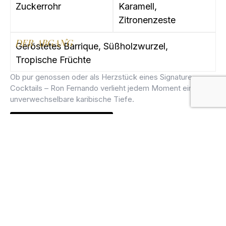
Zuckerrohr
Karamell,
Zitronenzeste
DER ABGANG
Geröstetes Barrique, Süßholzwurzel,
Tropische Früchte
Ob pur genossen oder als Herzstück eines Signature
Cocktails – Ron Fernando verlieht jedem Moment eine
unverwechselbare karibische Tiefe.
MIXOLOGY
Jetzt registrieren
GUIDES