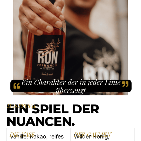
Ein Charakter der in jeder Linie
überzeugt
EIN SPIEL DER
DAS PROFIL
NUANCEN.
DIE NASE
DER GAUMEN
Vanille, Kakao, reifes
Wilder Honig,