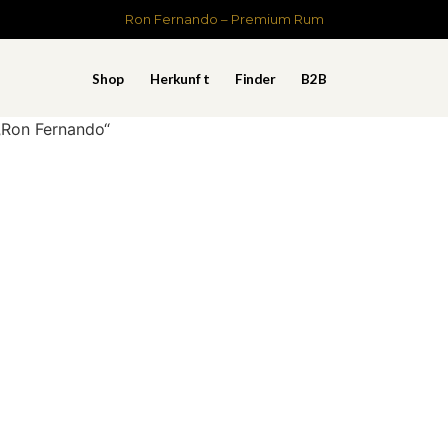
Ron Fernando – Premium Rum
Shop
Herkunft
Finder
B2B
„Ron Fernando“